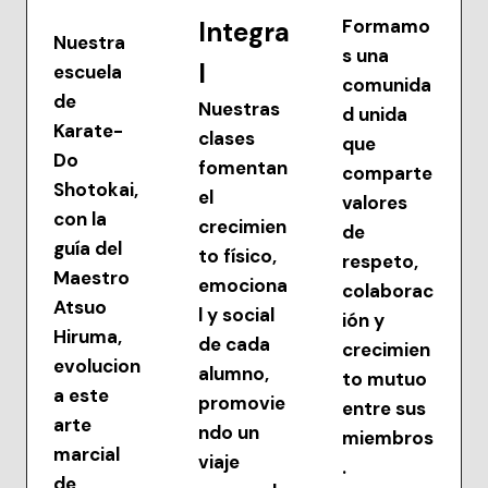
Formamo
Integra
Nuestra
s una
l
escuela
comunida
de
Nuestras
d unida
Karate-
clases
que
Do
fomentan
comparte
Shotokai,
el
valores
con la
crecimien
de
guía del
to físico,
respeto,
Maestro
emociona
colaborac
Atsuo
l y social
ión y
Hiruma,
de cada
crecimien
evolucion
alumno,
to mutuo
a este
promovie
entre sus
arte
ndo un
miembros
marcial
viaje
.
de