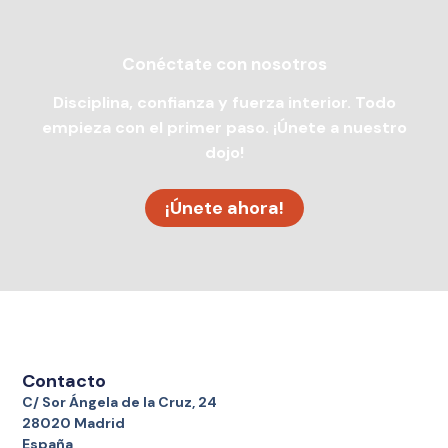
Conéctate con nosotros
Disciplina, confianza y fuerza interior. Todo
empieza con el primer paso. ¡Únete a nuestro
dojo!
¡Únete ahora!
Contacto
C/ Sor Ángela de la Cruz, 24
28020 Madrid
España