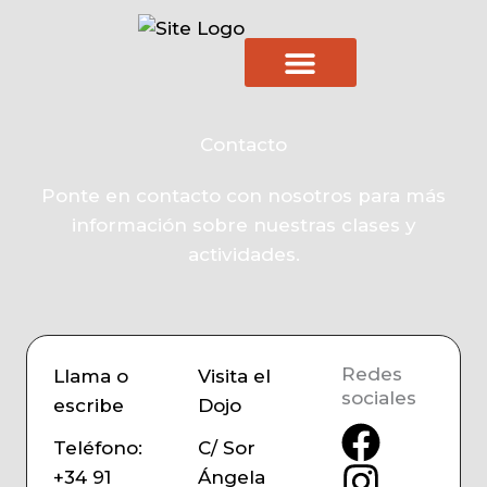
Ir
al
contenido
Contacto
Ponte en contacto con nosotros para más
información sobre nuestras clases y
actividades.
Redes
Llama o
Visita el
sociales
escribe
Dojo
Teléfono:
C/ Sor
+34 91
Ángela