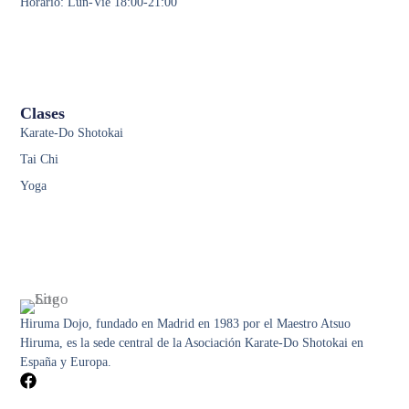
Horario: Lun-Vie 18:00-21:00
Clases
Karate-Do Shotokai
Tai Chi
Yoga
Hiruma Dojo, fundado en Madrid en 1983 por el Maestro Atsuo
Hiruma, es la sede central de la Asociación Karate-Do Shotokai en
España y Europa.
F
a